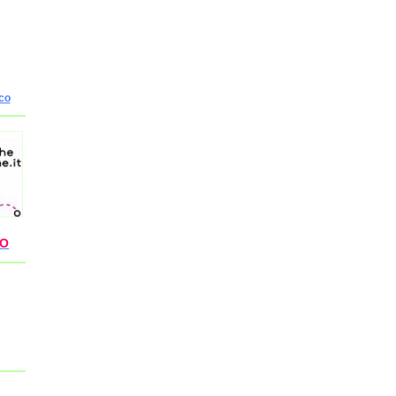
co
GO