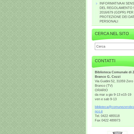
INFORMATIVA AI SENS
DEL REGOLAMENTO 
2016/679 (GDPR) PER
PROTEZIONE DEI DAT
PERSONALI
CERCA NEL SITO
CONTATTI
Biblioteca Comunale di 
Branco G. Cozzi
Via Guidini 52, 31059 Zero
Branco (TV)
ORARIO
da mar a gio 9-13 e15-19
ven e sab 9-13
bibliote
ca@comun
ezerobr
nco.it
Tel. 0422 485518
Fax 0422 489973