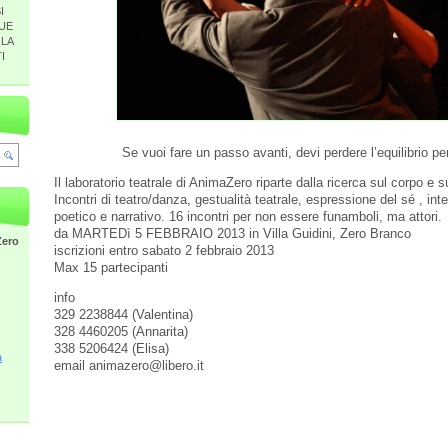
I
UE
 LA
I
Se vuoi fare un passo avanti, devi perdere l’equilibrio pe
Il laboratorio teatrale di AnimaZero riparte dalla ricerca sul corpo e s
Incontri di teatro/danza, gestualità teatrale, espressione del sé , int
poetico e narrativo. 16 incontri per non essere funamboli, ma attori.
da MARTEDì 5 FEBBRAIO 2013 in Villa Guidini, Zero Branco
Zero
iscrizioni entro sabato 2 febbraio 2013
Max 15 partecipanti
info
329 2238844 (Valentina)
328 4460205 (Annarita)
338 5206424 (Elisa)
a
email animazero@libero.it