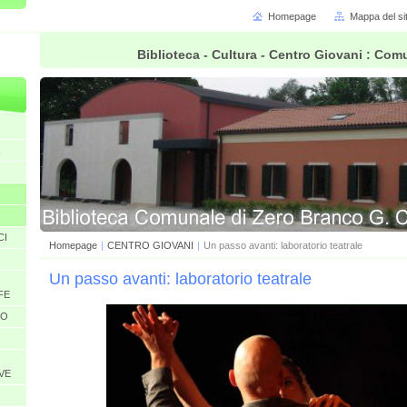
Homepage
Mappa del si
Biblioteca - Cultura - Centro Giovani : Co
CI
Homepage
|
CENTRO GIOVANI
|
Un passo avanti: laboratorio teatrale
Un passo avanti: laboratorio teatrale
FE
GO
VE