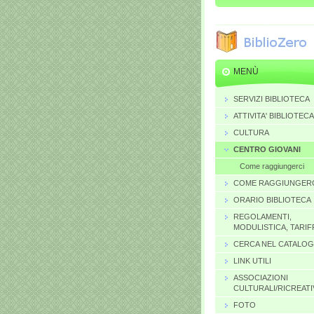
MENÙ
SERVIZI BIBLIOTECA
ATTIVITA' BIBLIOTECA
CULTURA
CENTRO GIOVANI
Come raggiungerci
COME RAGGIUNGER
ORARIO BIBLIOTECA
REGOLAMENTI,
MODULISTICA, TARIF
CERCA NEL CATALO
LINK UTILI
ASSOCIAZIONI
CULTURALI/RICREATI
FOTO