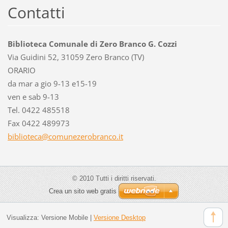
Contatti
Biblioteca Comunale di Zero Branco G. Cozzi
Via Guidini 52, 31059 Zero Branco (TV)
ORARIO
da mar a gio 9-13 e15-19
ven e sab 9-13
Tel. 0422 485518
Fax 0422 489973
bibliote
ca@comun
ezerobra
nco.it
© 2010 Tutti i diritti riservati.
Crea un sito web gratis
Visualizza:
Versione Mobile
|
Versione Desktop