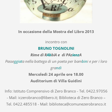
In occasione della Mostra del Libro 2013
incontro con
BRUNO TOGNOLINI
Rime di R
Ab
biA e di PAz
ienz
A
Passe
ggiat
a nella bottega di un poeta per bam
bin
i e per i loro
gra
ndi
Mercoledì 24 aprile ore 18.00
Auditorium di Villa Guidini
Info: Istituto Comprensivo di Zero Branco - Tel. 0422.97056
- Mail: iczerobranco@libero.it; Biblioteca di Zero Branco –
Tel. 0422.485518 - Mail: biblioteca@comunezerobranco.it