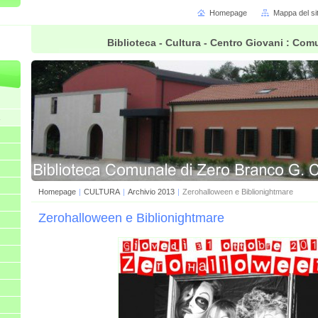
Homepage
Mappa del si
Biblioteca - Cultura - Centro Giovani : Co
Homepage
|
CULTURA
|
Archivio 2013
|
Zerohalloween e Biblionightmare
Zerohalloween e Biblionightmare