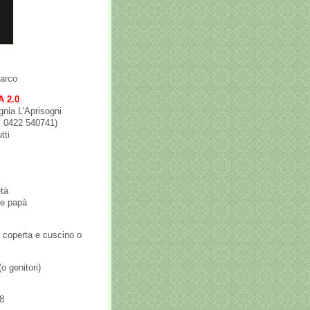
Parco
A 2.0
gnia L’Aprisogni
el 0422 540741)
tti
età
 e papà
, coperta e cuscino o
o genitori)
8