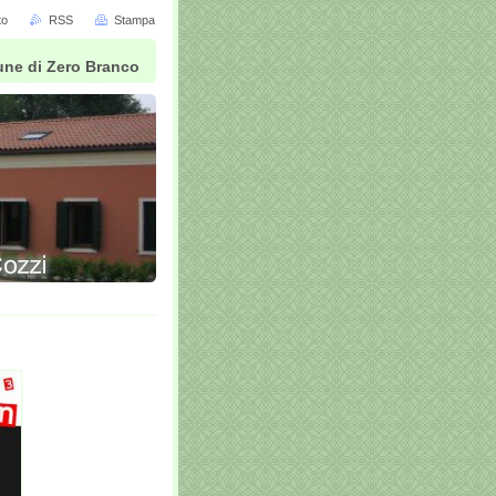
to
RSS
Stampa
mune di Zero Branco