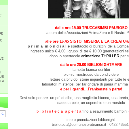
CI
dalle ore 15.00 TRUCCABIMBI PAUROSO
a cura delle Associazioni AnimaZero e Il Nostro 
FE
GO
alle ore 16.45 SISTO, MISERIA E LA CREATUR
p r i m a m o n d i a l e
spettacolo di burattini della Compa
ingresso unico € 4,00 | gruppi di tre € 10,00 (prenotazioni t
dopo lo spettacolo
animazione THRILLER
per tu
VE
dalle ore 20.00 BIBLIONIGHTMARE
la notte bianca dei libri
I
pic-nic mostruoso da condividere
UE
letture da brivido, storie inquietanti per tutte le 
 LA
laboratori misteriosi per far gridare di paura mamma
I
e per i grandi…Frankenstein party!
Devi solo portare: un po’ di cibo, una maglietta bianca, una torcia
sacco a pelo, un coperchio e un mestolo
b i b l i o t e c a a p e r t a
fino a esaurimento bambini (
info e prenotazioni biblionight:
biblioteca@comunezerobranco.it | 0422 48551