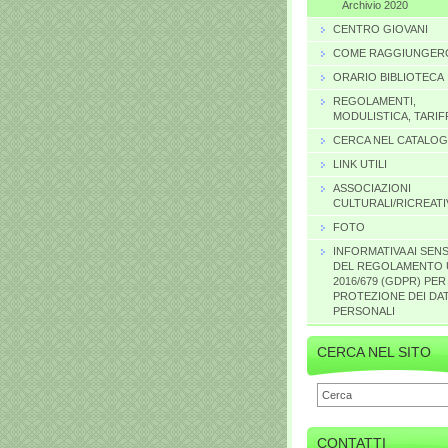
Archivio 2020
CENTRO GIOVANI
COME RAGGIUNGER
ORARIO BIBLIOTECA
REGOLAMENTI,
MODULISTICA, TARIF
CERCA NEL CATALO
LINK UTILI
ASSOCIAZIONI
CULTURALI/RICREATI
FOTO
INFORMATIVA AI SENS
DEL REGOLAMENTO 
2016/679 (GDPR) PER
PROTEZIONE DEI DAT
PERSONALI
CERCA NEL SITO
CONTATTI