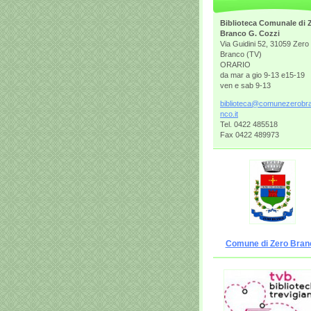
Biblioteca Comunale di 
Branco G. Cozzi
Via Guidini 52, 31059 Zero
Branco (TV)
ORARIO
da mar a gio 9-13 e15-19
ven e sab 9-13
bibliote
ca@comun
ezerobr
nco.it
Tel. 0422 485518
Fax 0422 489973
Comune di Zero Bran